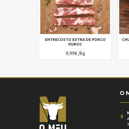
ENTRECOSTO EXTRA DE PORCO
CH
DUROC
9,99€ /kg
O 
A
3