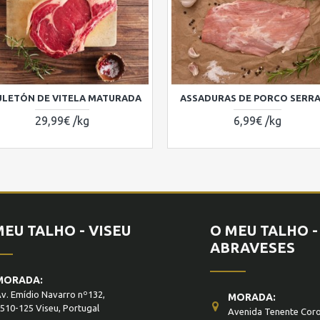
ULETÓN DE VITELA MATURADA
ASSADURAS DE PORCO SERR
29,99€ /kg
6,99€ /kg
MEU TALHO - VISEU
O MEU TALHO -
ABRAVESES
MORADA:
v. Emídio Navarro nº132,
MORADA:
510-125 Viseu, Portugal
Avenida Tenente Coro