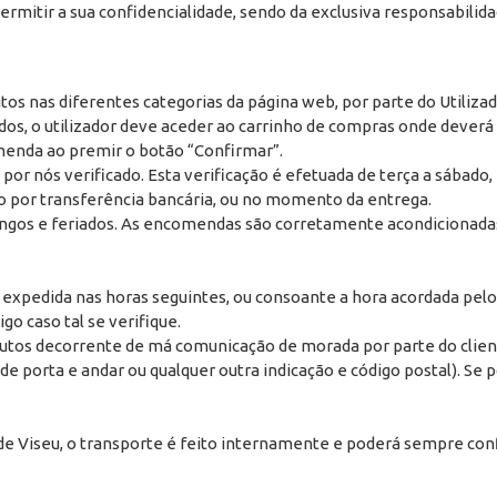
ermitir a sua confidencialidade, sendo da exclusiva responsabilidad
s nas diferentes categorias da página web, por parte do Utilizad
dos, o utilizador deve aceder ao carrinho de compras onde dever
menda ao premir o botão “Confirmar”.
por nós verificado. Esta verificação é efetuada de terça a sábado
o por transferência bancária, ou no momento da entrega.
ngos e feriados. As encomendas são corretamente acondicionadas
xpedida nas horas seguintes, ou consoante a hora acordada pelo ut
o caso tal se verifique.
dutos decorrente de má comunicação de morada por parte do client
 porta e andar ou qualquer outra indicação e código postal). Se
 de Viseu, o transporte é feito internamente e poderá sempre con