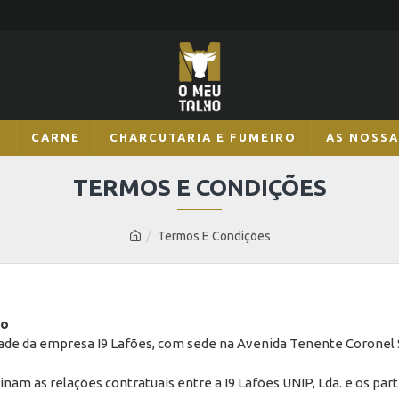
S
CARNE
CHARCUTARIA E FUMEIRO
AS NOSSA
TERMOS E CONDIÇÕES
Termos E Condições
ho
de da empresa I9 Lafões, com sede na Avenida Tenente Coronel Si
am as relações contratuais entre a I9 Lafões UNIP, Lda. e os par