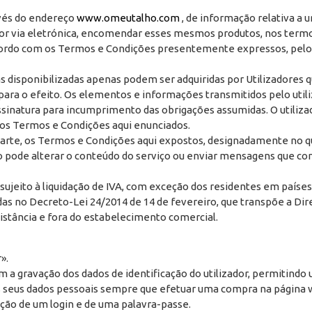
ravés do endereço
www.omeutalho.com
, de informação relativa a 
 por via eletrónica, encomendar esses mesmos produtos, nos termo
 acordo com os Termos e Condições presentemente expressos, pelo 
s disponibilizadas apenas podem ser adquiridas por Utilizadores 
a o efeito. Os elementos e informações transmitidos pelo utiliza
 assinatura para incumprimento das obrigações assumidas. O utili
 os Termos e Condições aqui enunciados.
 parte, os Termos e Condições aqui expostos, designadamente no q
não pode alterar o conteúdo do serviço ou enviar mensagens que 
, sujeito à liquidação de IVA, com exceção dos residentes em paíse
s no Decreto-Lei 24/2014 de 14 de fevereiro, que transpõe a Dir
distância e fora do estabelecimento comercial.
».
com a gravação dos dados de identificação do utilizador, permit
 os seus dados pessoais sempre que efetuar uma compra na página 
ização de um login e de uma palavra-passe.