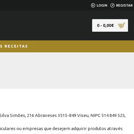
LOGIN
REGISTAR
0 - 0,00€
S RECEITAS
lva Simões, 216 Abraveses 3515-849 Viseu, NIPC 514 849 525,
ticulares ou empresas que desejem adquirir produtos através