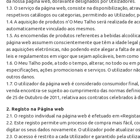
da nossa página web, doravante designados por Utilizadores.
1.3. O serviço da página web, consiste na disponibilização, at
respetivos catálogos ou categorias, permitindo ao Utilizador,
1.4. A aquisição de produtos n’O Meu Talho será realizada de
automaticamente vinculado aos mesmos.
1.5. As encomendas de produtos referentes a bebidas alcoólica
página web assumem conscientemente que têm a idade legal par
as aquisições eletrónicas, não podendo este alegar a falta de
leis e regulamentos em vigor que sejam aplicáveis, bem como
1.6. O Meu Talho pode, a todo o tempo, alterar, no todo ou em
especificações, ações promocionais e serviços. O utilizador 
outros danos.
1.7. O utilizador da página web é considerado consumidor final
venda encontra-se sujeito ao cumprimento das normas definida
de 25 de Outubro de 2011, relativa aos contratos celebrados à 
2. Registo na Página web
2.1. O registo individual na página web é efetuado em «Registar
2.2. Este registo permite um processo de compra mais fácil, 
digitar os seus dados novamente. O utilizador pode atualizar
2.3. O acesso é restrito a cada Utilizador e garantido pela util