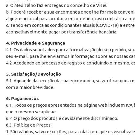
a. O Meu Talho faz entregas no concelho de Viseu.
b. Poderá receber a sua encomenda onde lhe for mais convenient
alguém no local para aceitar a encomenda, caso contrário a me
c. Tendo em conta as condicionantes atuais (COVID-19) a entre
aconselhavelmente pagar por transferência bancária.
4. Privacidade e Segurança
4.1. Os dados solicitados para a formalização do seu pedido, 
seu e-mail, para lhe enviarmos informação sobre as nossas ca
4.2. Acedendo ao processo de registo e concluindo o mesmo, e
5. Satisfação/Devolução
5.1. Aquando da receção da sua encomenda, se verificar que a
com a maior brevidade.
6. Pagamentos
6.1. Todos os preços apresentados na página web incluem IVA à
que o mesmo se aplique.
6.2. O preço dos produtos é devidamente discriminado.
6.3. Política de Preços:
1. São válidos, salvo exceções, para a data em que os visual