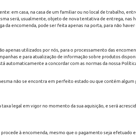
e: em casa, na casa de um familiar ou no local de trabalho, entre 
sma será, usualmente, objeto de nova tentativa de entrega, nas h
ga da encomenda, pode ser feita apenas na porta, para não haver
serão apenas utilizados por nós, para o processamento das encomen
mpanhas e para atualização de informação sobre produtos disponí
stá automaticamente a concordar com as normas da nossa Política
 mesma não se encontra em perfeito estado ou que contém algum p
 taxa legal em vigor no momento da sua aquisição, e será acresci
iza e procede à encomenda, mesmo que o pagamento seja efetuado e