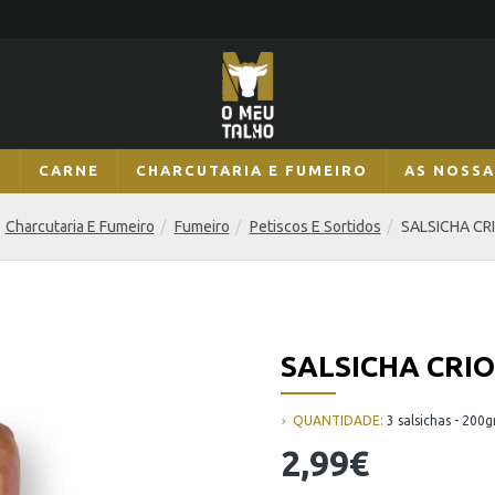
S
CARNE
CHARCUTARIA E FUMEIRO
AS NOSSA
Charcutaria E Fumeiro
Fumeiro
Petiscos E Sortidos
SALSICHA CR
SALSICHA CRI
QUANTIDADE:
3 salsichas - 200g
2,99€