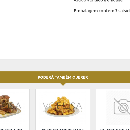
Embalagem contem 3 salsic
PODERÁ TAMBÉM QUERER