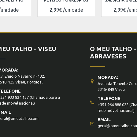
DE PEZINHO
PETISCO TORRESMOS
SALSICHA GRIL
/unidade
2,99€ /unidade
2,99€ /un
MEU TALHO - VISEU
O MEU TALHO -
ABRAVESES
MORADA:
v. Emídio Navarro nº132,
MORADA:
510-125 Viseu, Portugal
Avenida Tenente Coro
3315-849 Viseu
TELEFONE
351 933 824 137
(Chamada para a
TELEFONE
ede móvel nacional)
+351 964 888 022
(Cha
rede móvel nacional)
EMAIL
eral@omeutalho.com
EMAIL
geral@omeutalho.co