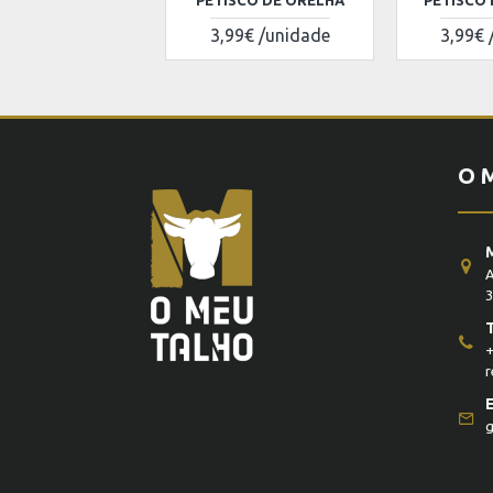
PETISCO DE ORELHA
PETISCO 
3,99€ /unidade
3,99€ 
O 
A
3
+
r
g