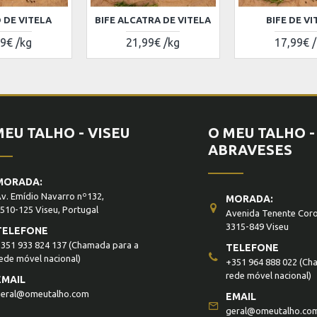
 DE VITELA
BIFE ALCATRA DE VITELA
BIFE DE VI
9€ /kg
21,99€ /kg
17,99€ 
MEU TALHO - VISEU
O MEU TALHO -
ABRAVESES
MORADA:
v. Emídio Navarro nº132,
MORADA:
510-125 Viseu, Portugal
Avenida Tenente Coro
3315-849 Viseu
TELEFONE
351 933 824 137
(Chamada para a
TELEFONE
ede móvel nacional)
+351 964 888 022
(Cha
rede móvel nacional)
EMAIL
eral@omeutalho.com
EMAIL
geral@omeutalho.co