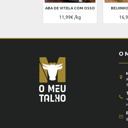
ABA DE VITELA COM OSSO
BEIJINHO
11,99€ /kg
16,9
O 
A
3
+
r
g