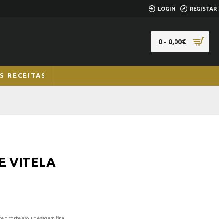
LOGIN
REGISTAR
0 - 0,00€
S RECEITAS
E VITELA
te o corte e/ou pesagem final