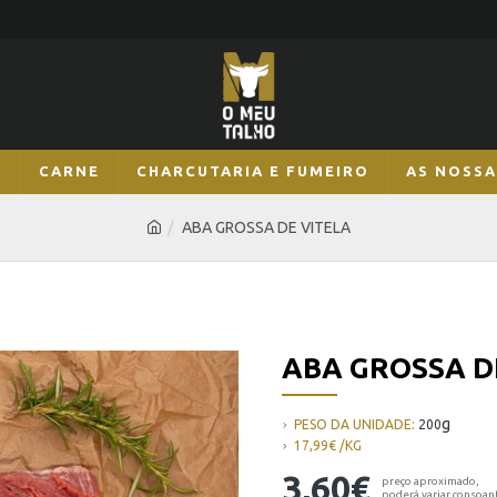
S
CARNE
CHARCUTARIA E FUMEIRO
AS NOSSA
ABA GROSSA DE VITELA
ABA GROSSA D
g
PESO DA UNIDADE:
200
17,99€ /KG
3,60€
preço aproximado,
poderá variar consoan